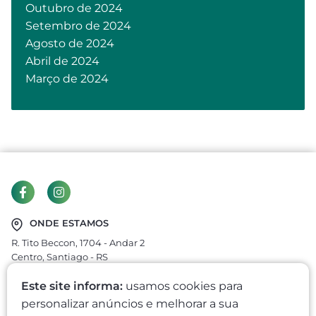
Outubro de 2024
Setembro de 2024
Agosto de 2024
Abril de 2024
Março de 2024
ONDE ESTAMOS
R. Tito Beccon, 1704 - Andar 2
Centro, Santiago - RS
CEP: 97700-400
Este site informa:
usamos cookies para
economiarural@outlook.com
personalizar anúncios e melhorar a sua
nicolaagronegocios@gmail.com